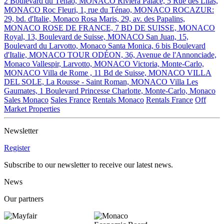
2 Boulevard du Ténao, MONACO
Riviera Palace, 5 Rue des Lilas,
MONACO
Roc Fleuri, 1, rue du Ténao, MONACO
ROCAZUR:
29, bd. d'Italie, Monaco
Rosa Maris, 29, av. des Papalins,
MONACO
ROSE DE FRANCE, 7 BD DE SUISSE, MONACO
Royal, 13, Boulevard de Suisse, MONACO
San Juan, 15,
Boulevard du Larvotto, Monaco
Santa Monica, 6 bis Boulevard
d'Italie, MONACO
TOUR ODÉON, 36, Avenue de l'Annonciade,
Monaco
Vallespir, Larvotto, MONACO
Victoria, Monte-Carlo,
MONACO
Villa de Rome , 11 Bd de Suisse, MONACO
VILLA
DEL SOLE, La Rousse - Saint Roman, MONACO
Villa Les
Gaumates, 1 Boulevard Princesse Charlotte, Monte-Carlo, Monaco
Sales Monaco
Sales France
Rentals Monaco
Rentals France
Off
Market Properties
Newsletter
Register
Subscribe to our newsletter to receive our latest news.
News
Our partners