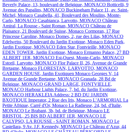
Beverly Palace, 13, boulevard de Belgique, MONACO
Botticelli, 9
Avenue des Papalins, MONACO
Buckingham Palace 11, av. Saint-
Michel, Monaco
Casabella, 41, Boulevard des Moulins, Monte-
Carlo, MONACO
Casabianca, Larvotto, MONACO
Château
Amiral, La Rousse - Saint Roman, MONACO
Château de
Plaisance, 21 Boulevard de Suisse, Monaco
Cormoran, 17 Rue
Princesse Caroline, Monaco
Domes, 2, rue des Lilas, MONACO
Edelweiss, 50 Boulevard du Jardin Exotique, Monaco
Eden Park,
Jardin Exotique, MONACO
Eden Star, Fontvieille, MONACO
EDEN TOWER, Jardin Exotique, Monaco
Ermanno Palace, 27 BD
ALBERT 1ER, MONACO
Est-Ouest, Monte-Carlo, MONACO
Estoril, Larvotto, MONACO
Flor Palace II, 26, Avenue de Grande
Bretagne, Monaco
FLORESTAN, LARVOTTO, MONACO
GARDEN HOUSE, Jardin Exotiquen Monaco
Georges V, 14
Avenue de Grande Bretagne, MONACO
Granada, 28 Bd de
Belgique, MONACO
GRAND LARGE, FONTVIELLE,
MONACO
Harbour Lights Palace, 7, bd. du Jardin Exotique,
MONACO
HERAKLEIA Address: 2 BD DU JARDIN
BXOTIQUE
Imperator, 2 Rue des Iris, Monaco
L'ARMORIAL
La
Petite Afrique, Carré d'Or, Monaco
La Radieuse, 24, bd. d'Italie,
MONACO
Le Brabant, 3b, bd. de Belgique, Monaco
LE
BRISTOL, 25 BIS BD ALBERT 1ER, MONACO
LE
CALYPSO, LA ROUSSE - SAINT ROMAN, MONACO
Le
Castellara, 9 Av. J.F. Kennedy, MONACO
Le Château d’Azur, 44
BD d’Italie, MONACO
LE CHÂTEAU PÉRIGORD
LE