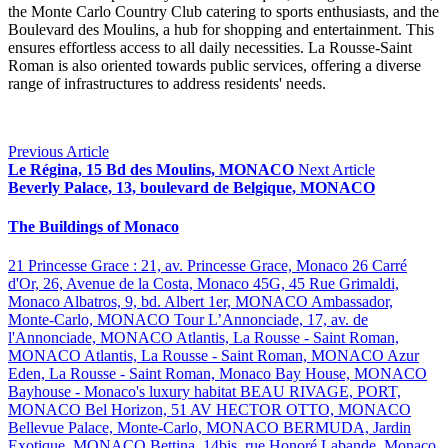
the Monte Carlo Country Club catering to sports enthusiasts, and the
Boulevard des Moulins, a hub for shopping and entertainment. This
ensures effortless access to all daily necessities. La Rousse-Saint
Roman is also oriented towards public services, offering a diverse
range of infrastructures to address residents' needs.
Previous Article
Le Régina, 15 Bd des Moulins, MONACO
Next Article
Beverly Palace, 13, boulevard de Belgique, MONACO
The Buildings of Monaco
21 Princesse Grace : 21, av. Princesse Grace, Monaco
26 Carré
d'Or, 26, Avenue de la Costa, Monaco
45G, 45 Rue Grimaldi,
Monaco
Albatros, 9, bd. Albert 1er, MONACO
Ambassador,
Monte-Carlo, MONACO
Tour L’Annonciade, 17, av. de
l'Annonciade, MONACO
Atlantis, La Rousse - Saint Roman,
MONACO
Atlantis, La Rousse - Saint Roman, MONACO
Azur
Eden, La Rousse - Saint Roman, Monaco
Bay House, MONACO
Bayhouse - Monaco's luxury habitat
BEAU RIVAGE, PORT,
MONACO
Bel Horizon, 51 AV HECTOR OTTO, MONACO
Bellevue Palace, Monte-Carlo, MONACO
BERMUDA, Jardin
Exotique, MONACO
Bettina, 14bis, rue Honoré Labande, Monaco