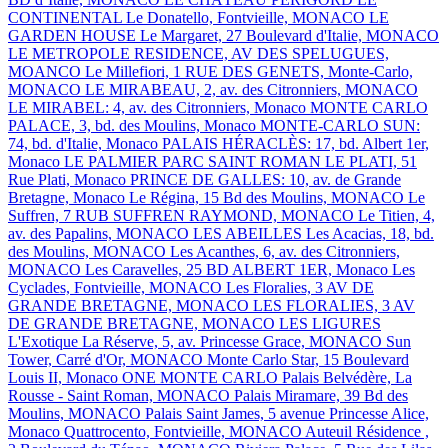
CONTINENTAL
Le Donatello, Fontvieille, MONACO
LE
GARDEN HOUSE
Le Margaret, 27 Boulevard d'Italie, MONACO
LE METROPOLE RESIDENCE, AV DES SPELUGUES,
MOANCO
Le Millefiori, 1 RUE DES GENETS, Monte-Carlo,
MONACO
LE MIRABEAU, 2, av. des Citronniers, MONACO
LE MIRABEL: 4, av. des Citronniers, Monaco
MONTE CARLO
PALACE, 3, bd. des Moulins, Monaco
MONTE-CARLO SUN:
74, bd. d'Italie, Monaco
PALAIS HÉRACLÈS: 17, bd. Albert 1er,
Monaco
LE PALMIER
PARC SAINT ROMAN
LE PLATI, 51
Rue Plati, Monaco
PRINCE DE GALLES: 10, av. de Grande
Bretagne, Monaco
Le Régina, 15 Bd des Moulins, MONACO
Le
Suffren, 7 RUB SUFFREN RAYMOND, MONACO
Le Titien, 4,
av. des Papalins, MONACO
LES ABEILLES
Les Acacias, 18, bd.
des Moulins, MONACO
Les Acanthes, 6, av. des Citronniers,
MONACO
Les Caravelles, 25 BD ALBERT 1ER, Monaco
Les
Cyclades, Fontvieille, MONACO
Les Floralies, 3 AV DE
GRANDE BRETAGNE, MONACO
LES FLORALIES, 3 AV
DE GRANDE BRETAGNE, MONACO
LES LIGURES
L'Exotique
La Réserve, 5, av. Princesse Grace, MONACO
Sun
Tower, Carré d'Or, MONACO
Monte Carlo Star, 15 Boulevard
Louis II, Monaco
ONE MONTE CARLO
Palais Belvédère, La
Rousse - Saint Roman, MONACO
Palais Miramare, 39 Bd des
Moulins, MONACO
Palais Saint James, 5 avenue Princesse Alice,
Monaco
Quattrocento, Fontvieille, MONACO
Auteuil Résidence ,