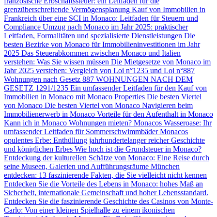
französische Erbschaftssteuer: ein Leitfaden für die
grenzüberschreitende Vermögensplanung
Kauf von Immobilien in
Frankreich über eine SCI in Monaco: Leitfaden für Steuern und
Compliance
Umzug nach Monaco im Jahr 2025: praktischer
Leitfaden, Formalitäten und spezialisierte Dienstleistungen
Die
besten Bezirke von Monaco für Immobilieninvestitionen im Jahr
2025
Das Steuerabkommen zwischen Monaco und Italien
verstehen: Was Sie wissen müssen
Die Mietgesetze von Monaco im
Jahr 2025 verstehen: Vergleich von Loi n°1235 und Loi n°887
Wohnungen nach Gesetz 887
WOHNUNGEN NACH DEM
GESETZ 1291/1235
Ein umfassender Leitfaden für den Kauf von
Immobilien in Monaco mit Monaco Properties
Die besten Viertel
von Monaco
Die besten Viertel von Monaco
Navigieren beim
Immobilienerwerb in Monaco
Vorteile für den Aufenthalt in Monaco
Kann ich in Monaco Wohnungen mieten?
Monacos Wasseroase: Ihr
umfassender Leitfaden für Sommerschwimmbäder
Monacos
opulentes Erbe: Enthüllung jahrhundertelanger reicher Geschichte
und königlichen Erbes
Wie hoch ist die Grundsteuer in Monaco?
Entdeckung der kulturellen Schätze von Monaco: Eine Reise durch
seine Museen, Galerien und Aufführungsräume
München
entdecken: 13 faszinierende Fakten, die Sie vielleicht nicht kennen
Entdecken Sie die Vorteile des Lebens in Monaco: hohes Maß an
Sicherheit, internationale Gemeinschaft und hoher Lebensstandard.
Entdecken Sie die faszinierende Geschichte des Casinos von Monte-
Carlo: Von einer kleinen Spielhalle zu einem ikonischen