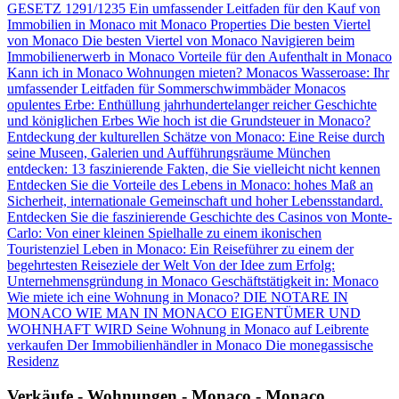
GESETZ 1291/1235
Ein umfassender Leitfaden für den Kauf von
Immobilien in Monaco mit Monaco Properties
Die besten Viertel
von Monaco
Die besten Viertel von Monaco
Navigieren beim
Immobilienerwerb in Monaco
Vorteile für den Aufenthalt in Monaco
Kann ich in Monaco Wohnungen mieten?
Monacos Wasseroase: Ihr
umfassender Leitfaden für Sommerschwimmbäder
Monacos
opulentes Erbe: Enthüllung jahrhundertelanger reicher Geschichte
und königlichen Erbes
Wie hoch ist die Grundsteuer in Monaco?
Entdeckung der kulturellen Schätze von Monaco: Eine Reise durch
seine Museen, Galerien und Aufführungsräume
München
entdecken: 13 faszinierende Fakten, die Sie vielleicht nicht kennen
Entdecken Sie die Vorteile des Lebens in Monaco: hohes Maß an
Sicherheit, internationale Gemeinschaft und hoher Lebensstandard.
Entdecken Sie die faszinierende Geschichte des Casinos von Monte-
Carlo: Von einer kleinen Spielhalle zu einem ikonischen
Touristenziel
Leben in Monaco: Ein Reiseführer zu einem der
begehrtesten Reiseziele der Welt
Von der Idee zum Erfolg:
Unternehmensgründung in Monaco
Geschäftstätigkeit in: Monaco
Wie miete ich eine Wohnung in Monaco?
DIE NOTARE IN
MONACO
WIE MAN IN MONACO EIGENTÜMER UND
WOHNHAFT WIRD
Seine Wohnung in Monaco auf Leibrente
verkaufen
Der Immobilienhändler in Monaco
Die monegassische
Residenz
Verkäufe - Wohnungen - Monaco - Monaco