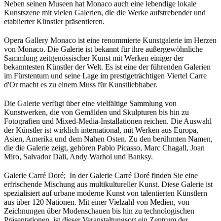
Neben seinen Museen hat Monaco auch eine lebendige lokale 
Kunstszene mit vielen Galerien, die die Werke aufstrebender und 
etablierter Künstler präsentieren.
Opera Gallery Monaco ist eine renommierte Kunstgalerie im Herzen 
von Monaco. Die Galerie ist bekannt für ihre außergewöhnliche 
Sammlung zeitgenössischer Kunst mit Werken einiger der 
bekanntesten Künstler der Welt. Es ist eine der führenden Galerien 
im Fürstentum und seine Lage im prestigeträchtigen Viertel Carre 
d'Or macht es zu einem Muss für Kunstliebhaber.
Die Galerie verfügt über eine vielfältige Sammlung von 
Kunstwerken, die von Gemälden und Skulpturen bis hin zu 
Fotografien und Mixed-Media-Installationen reichen. Die Auswahl 
der Künstler ist wirklich international, mit Werken aus Europa, 
Asien, Amerika und dem Nahen Osten. Zu den berühmten Namen, 
die die Galerie zeigt, gehören Pablo Picasso, Marc Chagall, Joan 
Miro, Salvador Dali, Andy Warhol und Banksy.
Galerie Carré Doré; 
In der Galerie Carré Doré finden Sie eine 
erfrischende Mischung aus multikultureller Kunst. Diese Galerie ist 
spezialisiert auf urbane moderne Kunst von talentierten Künstlern 
aus über 120 Nationen. Mit einer Vielzahl von Medien, von 
Zeichnungen über Modenschauen bis hin zu technologischen 
Präsentationen, ist dieser Veranstaltungsort ein Zentrum der 