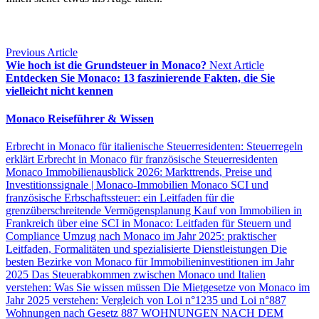
Previous Article
Wie hoch ist die Grundsteuer in Monaco?
Next Article
Entdecken Sie Monaco: 13 faszinierende Fakten, die Sie
vielleicht nicht kennen
Monaco Reiseführer & Wissen
Erbrecht in Monaco für italienische Steuerresidenten: Steuerregeln
erklärt
Erbrecht in Monaco für französische Steuerresidenten
Monaco Immobilienausblick 2026: Markttrends, Preise und
Investitionssignale | Monaco-Immobilien
Monaco SCI und
französische Erbschaftssteuer: ein Leitfaden für die
grenzüberschreitende Vermögensplanung
Kauf von Immobilien in
Frankreich über eine SCI in Monaco: Leitfaden für Steuern und
Compliance
Umzug nach Monaco im Jahr 2025: praktischer
Leitfaden, Formalitäten und spezialisierte Dienstleistungen
Die
besten Bezirke von Monaco für Immobilieninvestitionen im Jahr
2025
Das Steuerabkommen zwischen Monaco und Italien
verstehen: Was Sie wissen müssen
Die Mietgesetze von Monaco im
Jahr 2025 verstehen: Vergleich von Loi n°1235 und Loi n°887
Wohnungen nach Gesetz 887
WOHNUNGEN NACH DEM