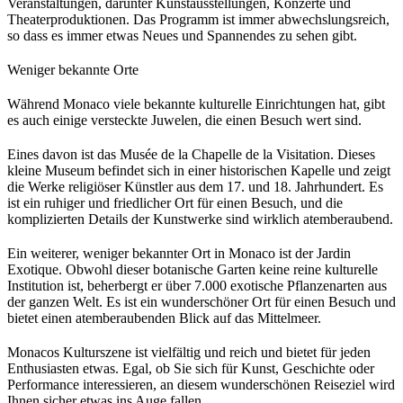
Veranstaltungen, darunter Kunstausstellungen, Konzerte und 
Theaterproduktionen. Das Programm ist immer abwechslungsreich, 
so dass es immer etwas Neues und Spannendes zu sehen gibt.
Weniger bekannte Orte
Während Monaco viele bekannte kulturelle Einrichtungen hat, gibt 
es auch einige versteckte Juwelen, die einen Besuch wert sind.
Eines davon ist das Musée de la Chapelle de la Visitation. Dieses 
kleine Museum befindet sich in einer historischen Kapelle und zeigt 
die Werke religiöser Künstler aus dem 17. und 18. Jahrhundert. Es 
ist ein ruhiger und friedlicher Ort für einen Besuch, und die 
komplizierten Details der Kunstwerke sind wirklich atemberaubend.
Ein weiterer, weniger bekannter Ort in Monaco ist der Jardin 
Exotique. Obwohl dieser botanische Garten keine reine kulturelle 
Institution ist, beherbergt er über 7.000 exotische Pflanzenarten aus 
der ganzen Welt. Es ist ein wunderschöner Ort für einen Besuch und 
bietet einen atemberaubenden Blick auf das Mittelmeer.
Monacos Kulturszene ist vielfältig und reich und bietet für jeden 
Enthusiasten etwas. Egal, ob Sie sich für Kunst, Geschichte oder 
Performance interessieren, an diesem wunderschönen Reiseziel wird 
Ihnen sicher etwas ins Auge fallen.