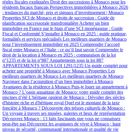
règles fiscales expliquées
Droit des successions à Monaco pour les
résidents fiscaux français
Perspectives immobilières à Monaco 2026
: tendances du marché, prix et signaux d’investissement | Monaco
Properties
SCI de Monaco et droits de succession : Guide de
planification successorale transfrontalière
Acheter un bien
immobilier en France par le biais d’une SCI monégasque : Guide
Fiscal et Conformité
S’installer à Monaco en 2025 : guide pratique,
formalités et services spécialisés
Les meilleurs quartiers de Monaco
pour l’investissement immobilier en 2025
Comprendre l’accord
fiscal entre Monaco et l’Italie : ce qu’il faut savoir
Comprendre le
droit de la location à Monaco en 2025 : comparaison de la loi
n°1235 et de la loi n°887
Appartements sous la loi 887
APPARTEMENTS SOUS LOI 1291/1235
Un guide complet pour
acheter une propriété à Monaco avec Monaco Properties
Les
meilleurs quartiers de Monaco
Les meilleurs quartiers de Monaco
Naviguer dans l’acquisition d’un bien immobilier à Monaco
Avantages de la résidence à Monaco
Puis-je louer un appartement à
Monaco ?
L’oasis aquatique de Monaco: votre guide complet des
piscines d’été
L'héritage opulent de Monaco : Dévoiler des siècles
d'histoire riche et d'héritage royal
Quel est le montant de la taxe
foncière à Monaco ?
Découverte des trésors culturels de Monaco :
Un voyage à travers ses musées, galeries et lieux de représentation
Découvrez Monaco : 13 faits fascinants que vous ne connaissez
peut-être pas
Découvrez les avantages de vivre à Monaco : haut
niveau de sécurité, communauté internationale et qualité de vie