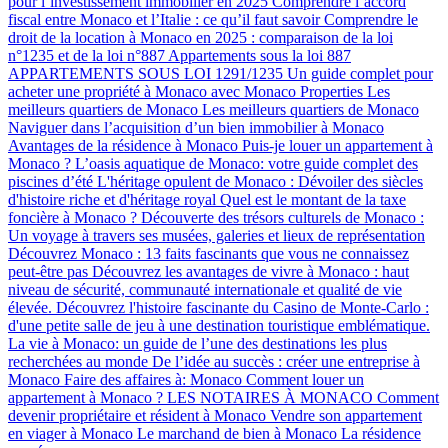
pour l’investissement immobilier en 2025
Comprendre l’accord
fiscal entre Monaco et l’Italie : ce qu’il faut savoir
Comprendre le
droit de la location à Monaco en 2025 : comparaison de la loi
n°1235 et de la loi n°887
Appartements sous la loi 887
APPARTEMENTS SOUS LOI 1291/1235
Un guide complet pour
acheter une propriété à Monaco avec Monaco Properties
Les
meilleurs quartiers de Monaco
Les meilleurs quartiers de Monaco
Naviguer dans l’acquisition d’un bien immobilier à Monaco
Avantages de la résidence à Monaco
Puis-je louer un appartement à
Monaco ?
L’oasis aquatique de Monaco: votre guide complet des
piscines d’été
L'héritage opulent de Monaco : Dévoiler des siècles
d'histoire riche et d'héritage royal
Quel est le montant de la taxe
foncière à Monaco ?
Découverte des trésors culturels de Monaco :
Un voyage à travers ses musées, galeries et lieux de représentation
Découvrez Monaco : 13 faits fascinants que vous ne connaissez
peut-être pas
Découvrez les avantages de vivre à Monaco : haut
niveau de sécurité, communauté internationale et qualité de vie
élevée.
Découvrez l'histoire fascinante du Casino de Monte-Carlo :
d'une petite salle de jeu à une destination touristique emblématique.
La vie à Monaco: un guide de l’une des destinations les plus
recherchées au monde
De l’idée au succès : créer une entreprise à
Monaco
Faire des affaires à: Monaco
Comment louer un
appartement à Monaco ?
LES NOTAIRES À MONACO
Comment
devenir propriétaire et résident à Monaco
Vendre son appartement
en viager à Monaco
Le marchand de bien à Monaco
La résidence