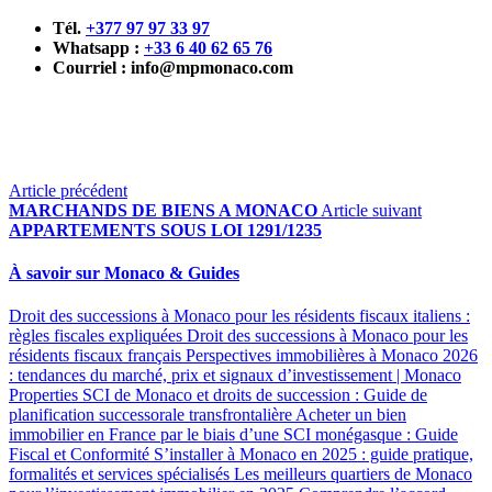
Tél.
+377 97 97 33 97
Whatsapp :
+33 6 40 62 65 76
Courriel :
info@mpmonaco.com
Article précédent
MARCHANDS DE BIENS A MONACO
Article suivant
APPARTEMENTS SOUS LOI 1291/1235
À savoir sur Monaco & Guides
Droit des successions à Monaco pour les résidents fiscaux italiens :
règles fiscales expliquées
Droit des successions à Monaco pour les
résidents fiscaux français
Perspectives immobilières à Monaco 2026
: tendances du marché, prix et signaux d’investissement | Monaco
Properties
SCI de Monaco et droits de succession : Guide de
planification successorale transfrontalière
Acheter un bien
immobilier en France par le biais d’une SCI monégasque : Guide
Fiscal et Conformité
S’installer à Monaco en 2025 : guide pratique,
formalités et services spécialisés
Les meilleurs quartiers de Monaco