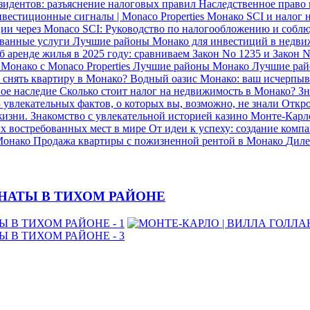
зидентов: разъяснение налоговых правил
Наследственное право
вестиционные сигналы | Monaco Properties
Монако SCI и налог 
ии через Monaco SCI: Руководство по налогообложению и соб
ованные услуги
Лучшие районы Монако для инвестиций в недви
б аренде жилья в 2025 году: сравниваем Закон No 1235 и Закон 
Монако с Monaco Properties
Лучшие районы Монако
Лучшие ра
 снять квартиру в Монако?
Водный оазис Монако: ваш исчерпы
ное наследие
Сколько стоит налог на недвижимость в Монако?
Зн
 увлекательных фактов, о которых вы, возможно, не знали
Откро
жизни.
Знакомство с увлекательной историей казино Монте-Карло
ых востребованных мест в мире
От идеи к успеху: создание ком
 Монако
Продажа квартиры с пожизненной рентой в Монако
Диле
МНАТЫ В ТИХОМ РАЙОНЕ