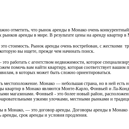
 важно отметить, что рынок аренды в Монако очень конкурентный
х рынков аренды в мире. В результате цены на аренду квартир в
 это стоимость. Рынок аренды очень востребован, с жесткими  
 которую вы ищете, прежде чем начинать поиск.
 это работать с агентством недвижимости, которое специализир
ожем помочь вам найти квартиру, которая соответствует вашим 
авилам, в которых может быть сложно ориентироваться.
ь местоположение. Монако — небольшая страна, но в ней есть н
ды квартир в Монако являются Монте-Карло, Фонвьей и Ла-Кон
ми магазинами. Фонвьей - это более новый район, расположенн
очаровательными узкими улочками, местными рынками и тради
ры в Монако, — это договор аренды. Договоры аренды в Монако 
 аренды, срок аренды и условия продления. 