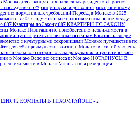
 в Монако для французских налоговых резидентов
Прогнозы
на наследство во Франции: руководство по трансграничному
людению нормативных требований
Переезд в Монако в 2025
жимость в 2025 году
Что такое налоговое соглашение между
No 887
Квартиры по Закону 887
КВАРТИРЫ ПО ЗАКОНУ
йоны Монако
Навигация по приобретению недвижимости в
вающий путеводитель по летним бассейнам
Богатое наследие
акомство с культурными сокровищами Монако: путешествие по
йте для себя преимущества жизни в Монако: высокий уровень
: от небольшого игорного зала до культового туристического
пании в Монако
Ведение бизнеса в: Монако
НОТАРИУСЫ В
р недвижимости в Монако
Монегасская резиденция