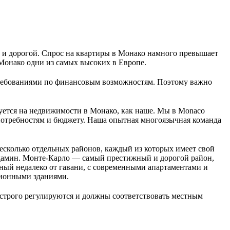
 и дорогой. Спрос на квартиры в Монако намного превышает 
 Монако одни из самых высоких в Европе.
требованиями по финансовым возможностям. Поэтому важно 
уется на недвижимости в Монако, как наше. Мы в Monaco 
потребностям и бюджету. Наша опытная многоязычная команда 
есколько отдельных районов, каждый из которых имеет свой 
дамин. Монте-Карло — самый престижный и дорогой район, 
ый недалеко от гавани, с современными апартаментами и 
ционными зданиями.
строго регулируются и должны соответствовать местным 