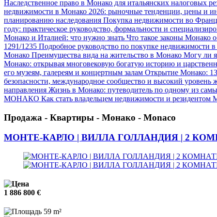
Наследственное право в Монако для итальянских налоговых ре
недвижимости в Монако 2026: рыночные тенденции, цены и ин
планированию наследования
Покупка недвижимости во Франц
году: практическое руководство, формальности и специализир
Монако и Италией: что нужно знать
Что такое законы Монако о
1291/1235
Подробное руководство по покупке недвижимости в 
Монако
Преимущества вида на жительство в Монако
Могу ли я
Монако: открывая многовековую богатую историю и царствен
его музеям, галереям и концертным залам
Открытие Монако: 13
безопасности, международное сообщество и высокий уровень 
направления
Жизнь в Монако: путеводитель по одному из сам
МОНАКО
Как стать владельцем недвижимости и резидентом
Продажа - Квартиры - Монако - Monaco
МОНТЕ-КАРЛО | ВИЛЛА ГОЛЛАНДИЯ | 2 КО
1 886 800 €
59 m²