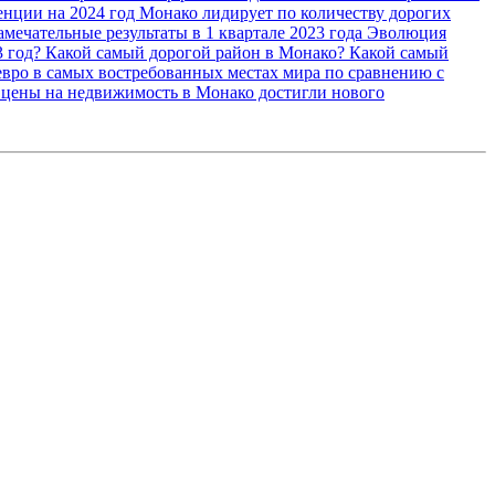
енции на 2024 год
Монако лидирует по количеству дорогих
ечательные результаты в 1 квартале 2023 года
Эволюция
3 год?
Какой самый дорогой район в Монако?
Какой самый
евро в самых востребованных местах мира по сравнению с
цены на недвижимость в Монако достигли нового