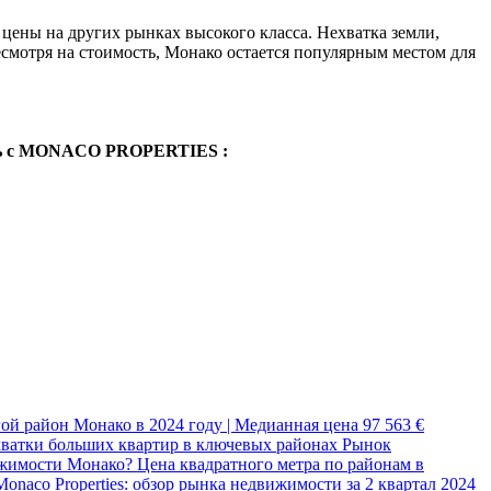
ены на других рынках высокого класса. Нехватка земли, 
смотря на стоимость, Монако остается популярным местом для 
тесь с MONACO PROPERTIES :
ой район Монако в 2024 году | Медианная цена 97 563 €
ехватки больших квартир в ключевых районах
Рынок
ижимости Монако?
Цена квадратного метра по районам в
Monaco Properties: обзор рынка недвижимости за 2 квартал 2024