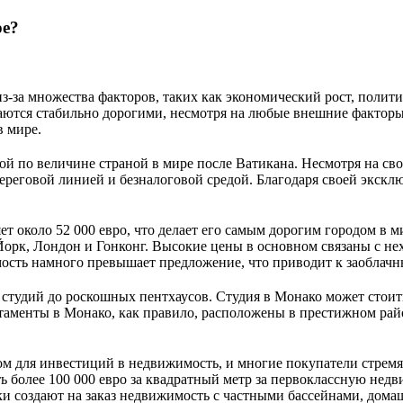
ре?
а множества факторов, таких как экономический рост, политиче
стаются стабильно дорогими, несмотря на любые внешние фактор
в мире.
й по величине страной в мире после Ватикана. Несмотря на сво
ереговой линией и безналоговой средой. Благодаря своей эксклю
ет около 52 000 евро, что делает его самым дорогим городом в м
рк, Лондон и Гонконг. Высокие цены в основном связаны с нехв
имость намного превышает предложение, что приводит к заоблач
тудий до роскошных пентхаусов. Студия в Монако может стоить 
аменты в Монако, как правило, расположены в престижном район
 для инвестиций в недвижимость, и многие покупатели стремятс
ь более 100 000 евро за квадратный метр за первоклассную нед
ки создают на заказ недвижимость с частными бассейнами, дом