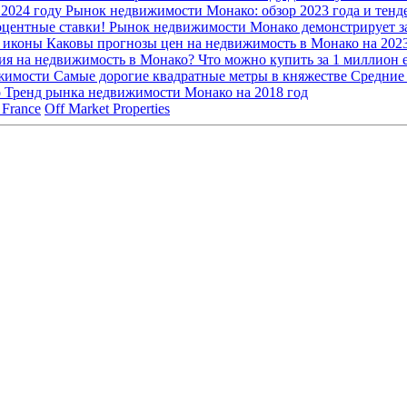
 2024 году
Рынок недвижимости Монако: обзор 2023 года и тенд
оцентные ставки!
Рынок недвижимости Монако демонстрирует зам
й иконы
Каковы прогнозы цен на недвижимость в Монако на 202
ция на недвижимость в Монако?
Что можно купить за 1 миллион 
ижимости
Самые дорогие квадратные метры в княжестве
Средние 
о
Тренд рынка недвижимости Монако на 2018 год
 France
Off Market Properties