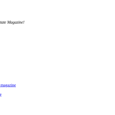
tate Magazine!
 magazine
e