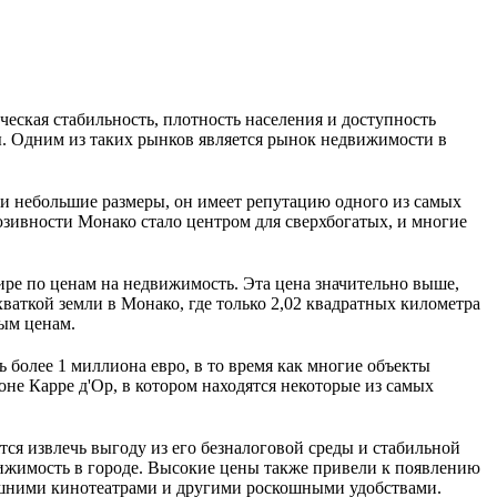
ская стабильность, плотность населения и доступность 
ы. Одним из таких рынков является рынок недвижимости в 
и небольшие размеры, он имеет репутацию одного из самых 
зивности Монако стало центром для сверхбогатых, и многие 
ире по ценам на недвижимость. Эта цена значительно выше, 
аткой земли в Монако, где только 2,02 квадратных километра 
ным ценам.
более 1 миллиона евро, в то время как многие объекты 
е Карре д'Ор, в котором находятся некоторые из самых 
я извлечь выгоду из его безналоговой среды и стабильной 
вижимость в городе. Высокие цены также привели к появлению 
ашними кинотеатрами и другими роскошными удобствами.