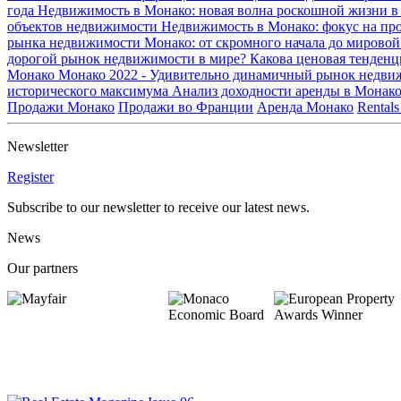
года
Недвижимость в Монако: новая волна роскошной жизни в
объектов недвижимости
Недвижимость в Монако: фокус на пр
рынка недвижимости Монако: от скромного начала до мирово
дорогой рынок недвижимости в мире?
Какова ценовая тенден
Монако
Монако 2022 - Удивительно динамичный рынок недв
исторического максимума
Анализ доходности аренды в Монак
Продажи Монако
Продажи во Франции
Аренда Монако
Rentals
Newsletter
Register
Subscribe to our newsletter to receive our latest news.
News
Our partners