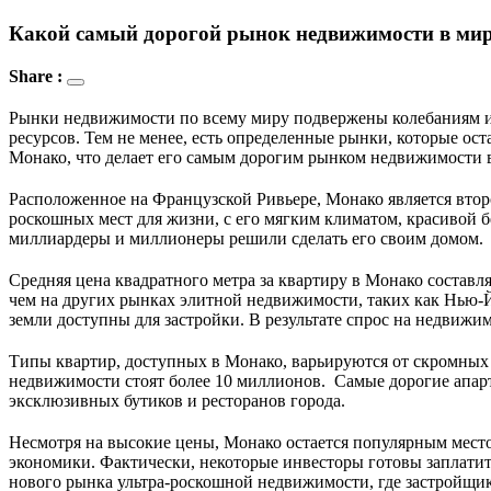
Какой самый дорогой рынок недвижимости в ми
Share :
Рынки недвижимости по всему миру подвержены колебаниям из-з
ресурсов. Тем не менее, есть определенные рынки, которые о
Монако, что делает его самым дорогим рынком недвижимости 
Расположенное на Французской Ривьере, Монако является второ
роскошных мест для жизни, с его мягким климатом, красивой б
миллиардеры и миллионеры решили сделать его своим домом.
Средняя цена квадратного метра за квартиру в Монако составля
чем на других рынках элитной недвижимости, таких как Нью-Йо
земли доступны для застройки. В результате спрос на недвиж
Типы квартир, доступных в Монако, варьируются от скромных с
недвижимости стоят более 10 миллионов.  Самые дорогие апарт
эксклюзивных бутиков и ресторанов города.
Несмотря на высокие цены, Монако остается популярным местом
экономики. Фактически, некоторые инвесторы готовы заплатит
нового рынка ультра-роскошной недвижимости, где застройщи