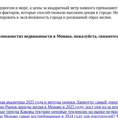
орогим в мире, а цены за квадратный метр намного превышают ц
з факторов, которые способствовали высоким ценам в городе. Не
тировать в эксклюзивность города и роскошный образ жизни.
возможностях недвижимости в Монако, пожалуйста, свяжи
ая аналитика 2025 года и методы оценки
Ларвотто: самый дорог
ако
Рынок аренды жилья в Монако в 2025 году: рост цен из-за н
ные тренды
Каковы текущие ценовые тенденции на рынке недв
ы Монако самые востребованные в 2024 году для покупателей?