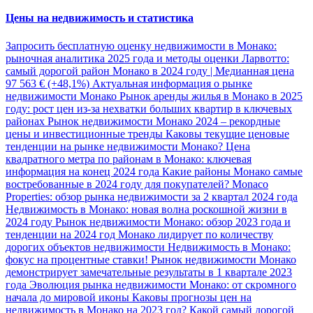
Цены на недвижимость и статистика
Запросить бесплатную оценку недвижимости в Монако:
рыночная аналитика 2025 года и методы оценки
Ларвотто:
самый дорогой район Монако в 2024 году | Медианная цена
97 563 € (+48,1%)
Актуальная информация о рынке
недвижимости Монако
Рынок аренды жилья в Монако в 2025
году: рост цен из-за нехватки больших квартир в ключевых
районах
Рынок недвижимости Монако 2024 – рекордные
цены и инвестиционные тренды
Каковы текущие ценовые
тенденции на рынке недвижимости Монако?
Цена
квадратного метра по районам в Монако: ключевая
информация на конец 2024 года
Какие районы Монако самые
востребованные в 2024 году для покупателей?
Monaco
Properties: обзор рынка недвижимости за 2 квартал 2024 года
Недвижимость в Монако: новая волна роскошной жизни в
2024 году
Рынок недвижимости Монако: обзор 2023 года и
тенденции на 2024 год
Монако лидирует по количеству
дорогих объектов недвижимости
Недвижимость в Монако:
фокус на процентные ставки!
Рынок недвижимости Монако
демонстрирует замечательные результаты в 1 квартале 2023
года
Эволюция рынка недвижимости Монако: от скромного
начала до мировой иконы
Каковы прогнозы цен на
недвижимость в Монако на 2023 год?
Какой самый дорогой