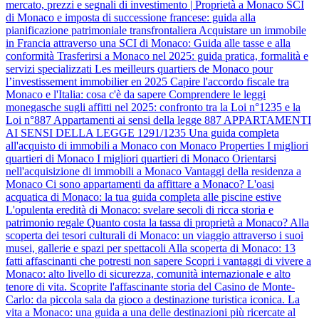
mercato, prezzi e segnali di investimento | Proprietà a Monaco
SCI
di Monaco e imposta di successione francese: guida alla
pianificazione patrimoniale transfrontaliera
Acquistare un immobile
in Francia attraverso una SCI di Monaco: Guida alle tasse e alla
conformità
Trasferirsi a Monaco nel 2025: guida pratica, formalità e
servizi specializzati
Les meilleurs quartiers de Monaco pour
l’investissement immobilier en 2025
Capire l'accordo fiscale tra
Monaco e l'Italia: cosa c'è da sapere
Comprendere le leggi
monegasche sugli affitti nel 2025: confronto tra la Loi n°1235 e la
Loi n°887
Appartamenti ai sensi della legge 887
APPARTAMENTI
AI SENSI DELLA LEGGE 1291/1235
Una guida completa
all'acquisto di immobili a Monaco con Monaco Properties
I migliori
quartieri di Monaco
I migliori quartieri di Monaco
Orientarsi
nell'acquisizione di immobili a Monaco
Vantaggi della residenza a
Monaco
Ci sono appartamenti da affittare a Monaco?
L'oasi
acquatica di Monaco: la tua guida completa alle piscine estive
L'opulenta eredità di Monaco: svelare secoli di ricca storia e
patrimonio regale
Quanto costa la tassa di proprietà a Monaco?
Alla
scoperta dei tesori culturali di Monaco: un viaggio attraverso i suoi
musei, gallerie e spazi per spettacoli
Alla scoperta di Monaco: 13
fatti affascinanti che potresti non sapere
Scopri i vantaggi di vivere a
Monaco: alto livello di sicurezza, comunità internazionale e alto
tenore di vita.
Scoprite l'affascinante storia del Casino de Monte-
Carlo: da piccola sala da gioco a destinazione turistica iconica.
La
vita a Monaco: una guida a una delle destinazioni più ricercate al