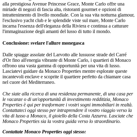
alla prestigiosa Avenue Princesse Grace, Monte Carlo offre una 
miriade di negozi di fascia alta, ristoranti gourmet e opzioni di 
intrattenimento di livello mondiale. Con la sua vita notturna glamour, 
l'esclusivo yacht club e le splendide viste sul mare, Monte Carlo 
incarna l'essenza dell'eleganza della Riviera e continua a catturare 
l'immaginazione degli amanti del lusso di tutto il mondo.
Conclusione: svelare l'allure monegasca
Dalle spiagge assolate del Larvotto alle lussuose strade del Carré 
d'Or fino all'energia vibrante di Monte Carlo, i quartieri di Monaco 
offrono una vasta gamma di opportunità per una vita di lusso. 
Lasciatevi guidare da Monaco Properties mentre esplorate queste 
incantevoli enclave e scoprite il quartiere perfetto da chiamare casa 
nel cuore del Mediterraneo.
Che siate alla ricerca di una residenza permanente, di una casa per
le vacanze o di un'opportunità di investimento redditizia, Monaco
Properties è qui per trasformare i vostri sogni immobiliari in realtà.
Contattateci oggi stesso per intraprendere il vostro viaggio verso la
vita di lusso a Monaco, il gioiello della Costa Azzurra. Lasciate che
Monaco Properties sia la vostra guida verso lo straordinario.
Contattate Monaco Properties oggi stesso: