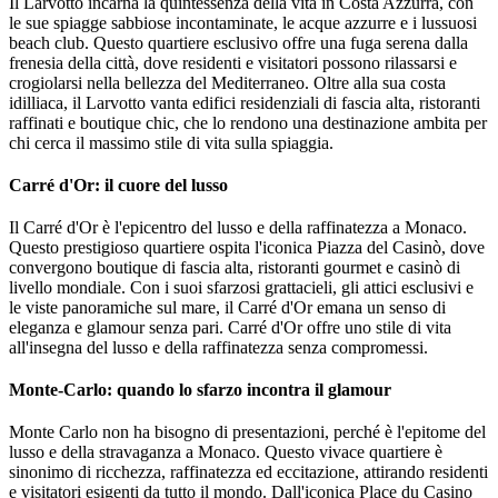
Il Larvotto incarna la quintessenza della vita in Costa Azzurra, con 
le sue spiagge sabbiose incontaminate, le acque azzurre e i lussuosi 
beach club. Questo quartiere esclusivo offre una fuga serena dalla 
frenesia della città, dove residenti e visitatori possono rilassarsi e 
crogiolarsi nella bellezza del Mediterraneo. Oltre alla sua costa 
idilliaca, il Larvotto vanta edifici residenziali di fascia alta, ristoranti 
raffinati e boutique chic, che lo rendono una destinazione ambita per 
chi cerca il massimo stile di vita sulla spiaggia.
Carré d'Or: il cuore del lusso
Il Carré d'Or è l'epicentro del lusso e della raffinatezza a Monaco. 
Questo prestigioso quartiere ospita l'iconica Piazza del Casinò, dove 
convergono boutique di fascia alta, ristoranti gourmet e casinò di 
livello mondiale. Con i suoi sfarzosi grattacieli, gli attici esclusivi e 
le viste panoramiche sul mare, il Carré d'Or emana un senso di 
eleganza e glamour senza pari. Carré d'Or offre uno stile di vita 
all'insegna del lusso e della raffinatezza senza compromessi.
Monte-Carlo: quando lo sfarzo incontra il glamour
Monte Carlo non ha bisogno di presentazioni, perché è l'epitome del 
lusso e della stravaganza a Monaco. Questo vivace quartiere è 
sinonimo di ricchezza, raffinatezza ed eccitazione, attirando residenti 
e visitatori esigenti da tutto il mondo. Dall'iconica Place du Casino 