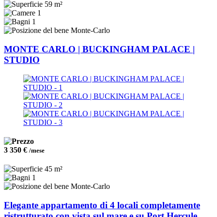
59 m²
1
1
Monte-Carlo
MONTE CARLO | BUCKINGHAM PALACE |
STUDIO
3 350 €
/mese
45 m²
1
Monte-Carlo
Elegante appartamento di 4 locali completamente
ristrutturato con vista sul mare e su Port Hercule